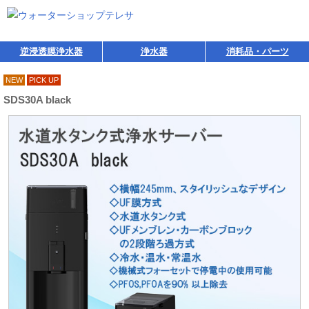
逆浸透膜浄水器
浄水器
消耗品・パーツ
NEW
PICK UP
SDS30A black