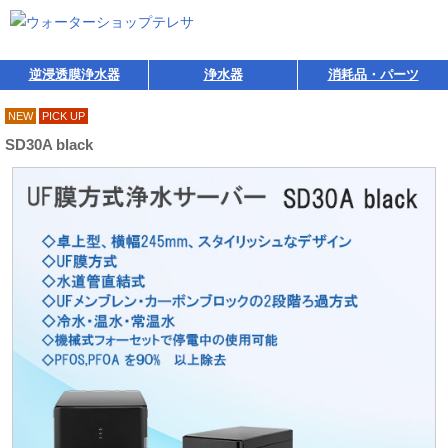
逆浸透膜浄水器
浄水器
消耗品・パーツ
NEW
PICK UP
SD30A black