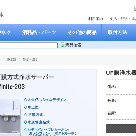
ご利用案内
支払・配送・返
浄水器
消耗品・パーツ
その他の商品
取付方法
浄水器
冷水・温水
UF膜浄水器 I
価格:
数量:
在庫: