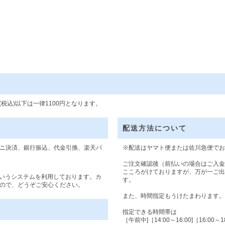
円(税込)以下は一律1100円となります。
配送方法について
ニ決済、銀行振込、代金引換、楽天バ
※配送はヤマト便または佐川急便でお
ご注文確認後（前払いの場合はご入金
こころがけておりますが、万が一ご出
というシステムを利用しております。カ
す。
ので、どうぞご安心ください。
また、時間指定もうけたまわります。
指定できる時間帯は
［午前中]［14:00～16:00]［16:00～18